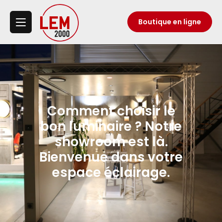
Boutique en ligne
Comment choisir le
bon luminaire ? Notre
showroom est là.
Bienvenue dans votre
espace éclairage.