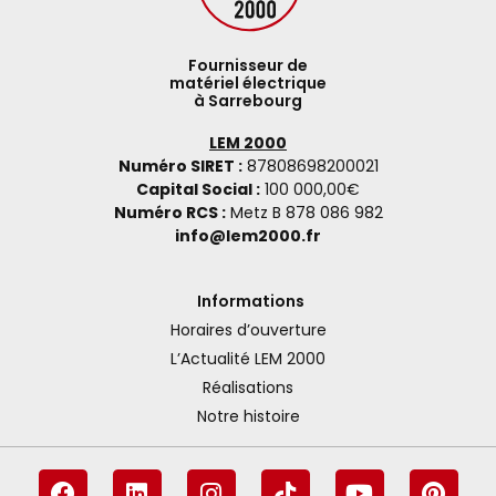
Fournisseur de
matériel électrique
à Sarrebourg
LEM 2000
Numéro SIRET :
87808698200021
Capital Social :
100 000,00€
Numéro RCS :
Metz B 878 086 982
info@lem2000.fr
Informations
Horaires d’ouverture
L’Actualité LEM 2000
Réalisations
Notre histoire
F
L
I
T
Y
P