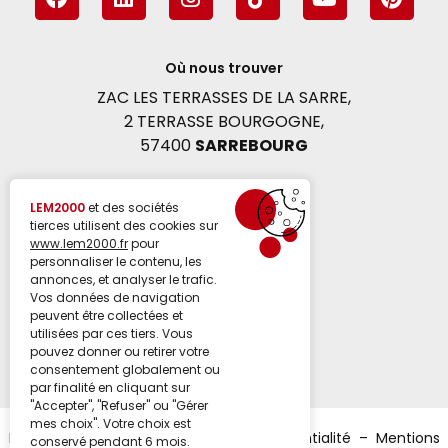
a
i
n
i
o
i
c
n
s
k
u
n
e
k
t
t
t
t
b
e
Où nous trouver
a
o
u
e
o
d
g
k
b
r
ZAC LES TERRASSES DE LA SARRE,
o
i
r
e
e
2 TERRASSE BOURGOGNE,
k
n
a
s
57400
SARREBOURG
m
t
Voir l'itinéraire
LEM2000
et des sociétés
tierces utilisent des cookies sur
www.lem2000.fr
pour
personnaliser le contenu, les
03 87 03 14 12
annonces, et analyser le trafic.
Vos données de navigation
peuvent être collectées et
Nous contacter
utilisées par ces tiers. Vous
pouvez donner ou retirer votre
consentement globalement ou
par finalité en cliquant sur
"Accepter", "Refuser" ou "Gérer
mes choix". Votre choix est
Politique de cookies
–
Politique de confidentialité
–
Mentions
conservé pendant 6 mois.