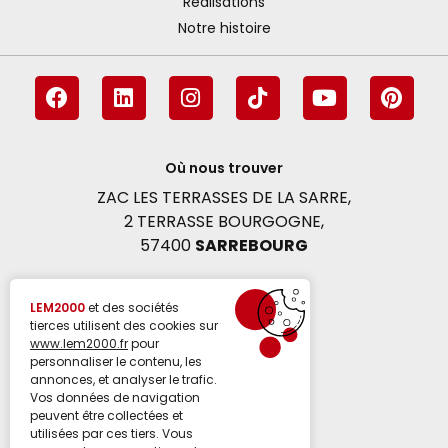
Réalisations
Notre histoire
F
L
I
T
Y
P
a
i
n
i
o
i
c
n
s
k
u
n
e
k
t
t
t
t
b
e
Où nous trouver
a
o
u
e
o
d
g
k
b
r
ZAC LES TERRASSES DE LA SARRE,
o
i
r
e
e
2 TERRASSE BOURGOGNE,
k
n
a
s
57400
SARREBOURG
m
t
Voir l'itinéraire
LEM2000
et des sociétés
tierces utilisent des cookies sur
www.lem2000.fr
pour
personnaliser le contenu, les
03 87 03 14 12
annonces, et analyser le trafic.
Vos données de navigation
peuvent être collectées et
Nous contacter
utilisées par ces tiers. Vous